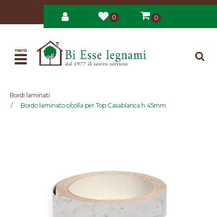
0
0
Open
Bordi laminati
Bordo laminato c/colla per Top Casablanca h.45mm