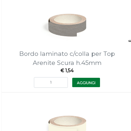
Bordo laminato c/colla per Top
Arenite Scura h.45mm
€ 1,54
Quantità
AGGIUNGI