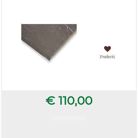
Top marmo marrone bordo quadro 205x60x3,8
cm
Preferiti
€ 110,00
Prezzo IVA esclusa
Quantità