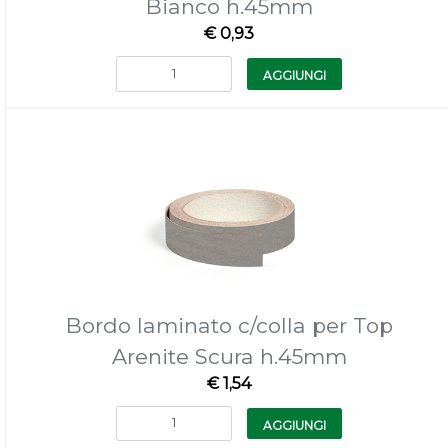
Bianco h.45mm
€ 0,93
Quantità
AGGIUNGI
Bordo laminato c/colla per Top
Arenite Scura h.45mm
€ 1,54
Quantità
AGGIUNGI