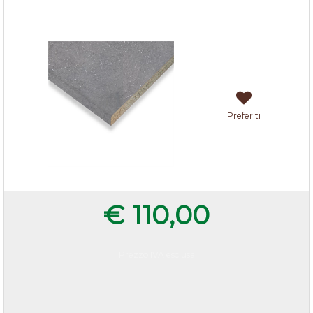
Top porfido grigio 205x60x3,8 cm
Preferiti
€ 110,00
Prezzo IVA esclusa
Quantità