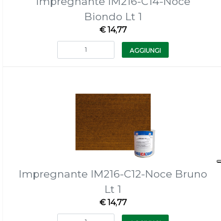
Impregnante IM216-C14-Noce
Biondo Lt 1
€ 14,77
Quantità
AGGIUNGI
Impregnante IM216-C12-Noce Bruno
Lt 1
€ 14,77
Quantità