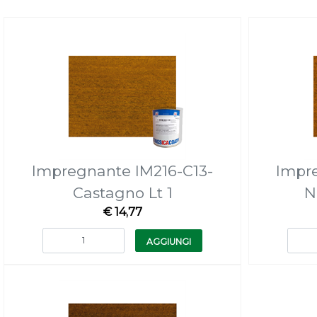
Impregnante IM216-C13-
Impr
Castagno Lt 1
N
€ 14,77
Quantità
AGGIUNGI