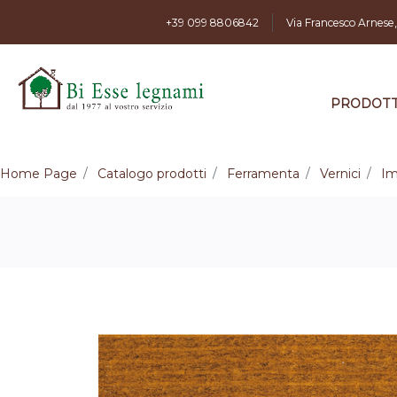
+39 099 8806842
Via Francesco Arnese
PRODOTT
Home Page
Catalogo prodotti
Ferramenta
Vernici
Im