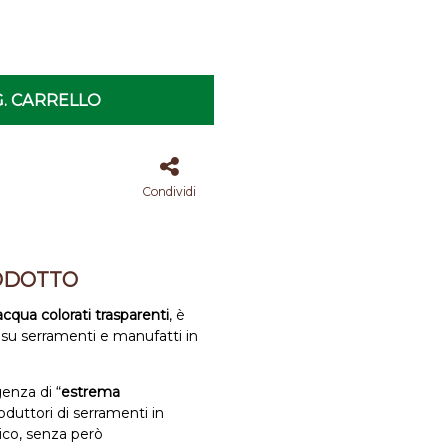
. CARRELLO
Condividi
ODOTTO
cqua colorati trasparenti
, è
 su serramenti e manufatti in
enza di “
estrema
duttori di serramenti in
ico, senza però