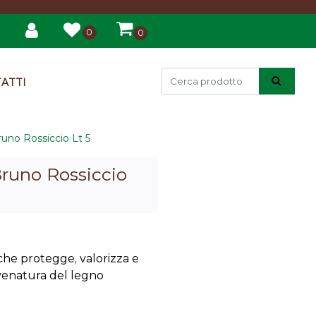
0
0
ATTI
no Rossiccio Lt 5
runo Rossiccio
he protegge, valorizza e
 venatura del legno