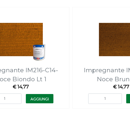
egnante IM216-C14-
Impregnante I
oce Biondo Lt 1
Noce Bruno
€ 14,77
€ 14,77
Quantità
Quantità
AGGIUNGI