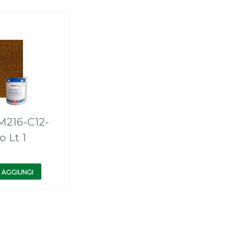
M216-C12-
 Lt 1
AGGIUNGI