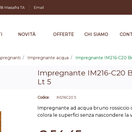
,18 Massafra TA
Email
I
NOVITÀ
OFFERTE
CHI SIAMO
CONT
pregnanti
Impregnante acqua
Impregnante IM216-C20 Bru
Impregnante IM216-C20 B
Lt 5
Codice:
IM216C20 5
Impregnante ad acqua bruno rossiccio c
colora le superfici senza nascondere la