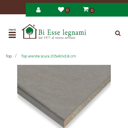
0
0
Open
Top
Top arenite scura 205x60x3,8 cm