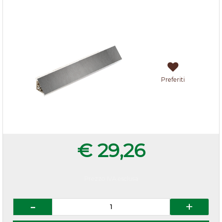
Alzatina Arenite scura
Preferiti
€ 29,26
Prezzo IVA esclusa
Quantità