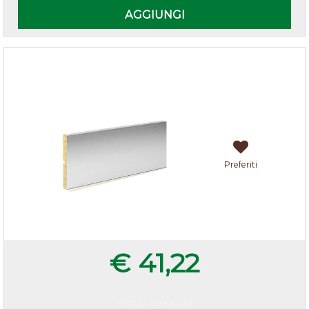
AGGIUNGI
Zoccolo cucina alluminio h.10
Preferiti
€ 41,22
Prezzo IVA esclusa