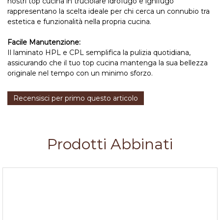
nostri top cucina in truciolare idrofugo e ignifugo
rappresentano la scelta ideale per chi cerca un connubio tra
estetica e funzionalità nella propria cucina.
Facile Manutenzione:
Il laminato HPL e CPL semplifica la pulizia quotidiana,
assicurando che il tuo top cucina mantenga la sua bellezza
originale nel tempo con un minimo sforzo.
Recensisci per primo questo articolo
Prodotti Abbinati
Bordo laminato c/colla per Top Arenite Scura
h.45mm