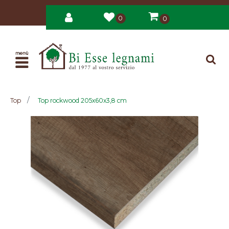
0
0
Open
Top
Top rockwood 205x60x3,8 cm