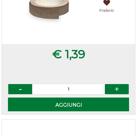
Preferiti
€ 1,39
Prezzo IVA esclusa
Quantità
AGGIUNGI
Alzatina Rockwood