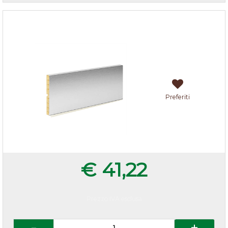
Zoccolo cucina alluminio h.10
Preferiti
€ 41,22
Prezzo IVA esclusa
Quantità