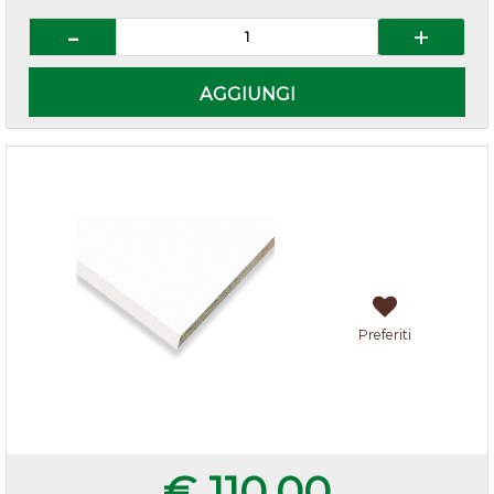
Quantità
AGGIUNGI
Top bianco climbt bordo quadro 205x60x3,8 cm
Preferiti
€ 110,00