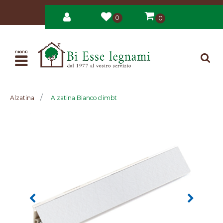
0
0
Open
Alzatina
Alzatina Bianco climbt