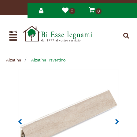
0
0
Open
Alzatina
Alzatina Travertino