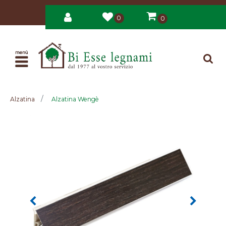
0
0
Open
Alzatina
Alzatina Wengè