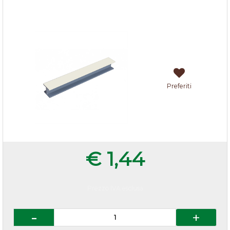
Giunzioni H per zoccoli cucina Avorio
Preferiti
€ 1,44
Prezzo IVA esclusa
Quantità