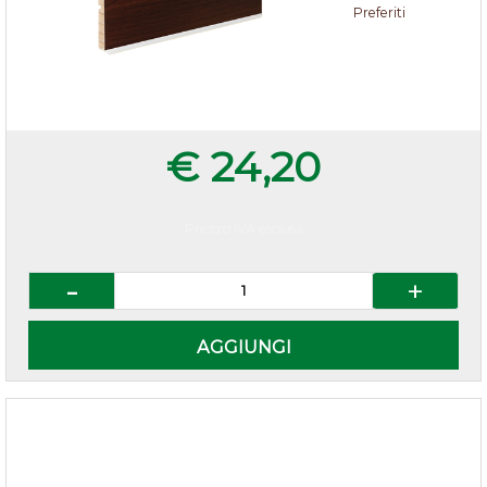
Preferiti
€ 24,20
Prezzo IVA esclusa
Quantità
AGGIUNGI
Ganci per zoccolo in pvc