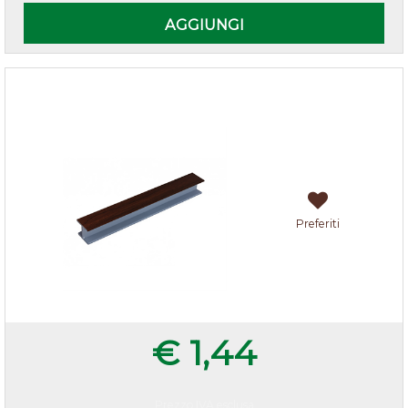
AGGIUNGI
Giunzioni H per zoccoli cucina Noce Scuro
Preferiti
€ 1,44
Prezzo IVA esclusa