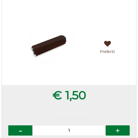
Multiangolo zoccolo cucina h.15 Noce Scuro
Preferiti
€ 1,50
Prezzo IVA esclusa
Quantità