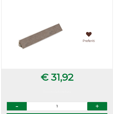
Alzatina Porfido scuro
Preferiti
€ 31,92
Prezzo IVA esclusa
Quantità