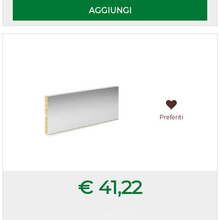
AGGIUNGI
Zoccolo cucina alluminio h.10
Preferiti
€ 41,22
Prezzo IVA esclusa