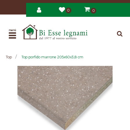
0
0
Open
Top
Top porfido marrone 205x60x3,8 cm