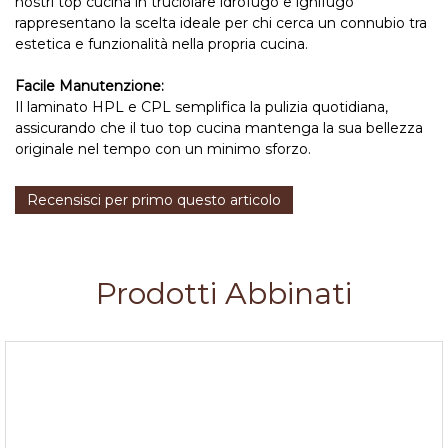
nostri top cucina in truciolare idrofugo e ignifugo
rappresentano la scelta ideale per chi cerca un connubio tra
estetica e funzionalità nella propria cucina.
Facile Manutenzione:
Il laminato HPL e CPL semplifica la pulizia quotidiana,
assicurando che il tuo top cucina mantenga la sua bellezza
originale nel tempo con un minimo sforzo.
Recensisci per primo questo articolo
Prodotti Abbinati
Bordo laminato c/colla per Top Porfido Marrone
h.45mm