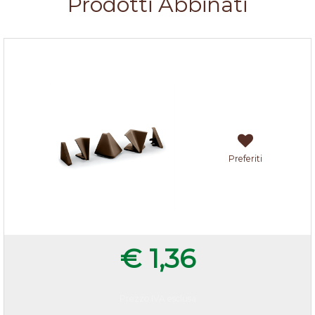
Prodotti Abbinati
Accessori alzatina Noce
Preferiti
€ 1,36
Prezzo IVA esclusa