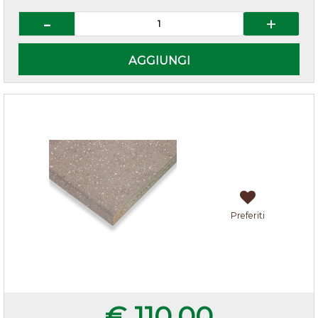
Quantità
AGGIUNGI
Top porfido marrone 205x60x3,8 cm
Preferiti
€ 110,00