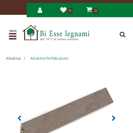
0
0
Open
Alzatina
Alzatina Porfido scuro