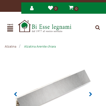
0
0
Open
Alzatina
Alzatina Arenite chiara