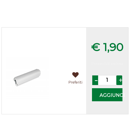
Multiangolo zoccolo cucina h.15
Alluminio
€ 1,90
Prezzo IVA esclusa
Quantità
Preferiti
AGGIUNGI