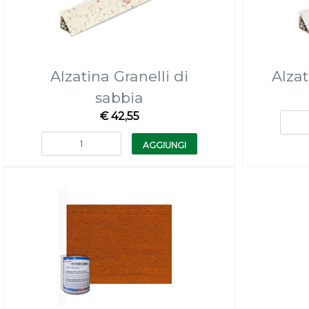
Alzatina Granelli di
Alza
sabbia
€ 42,55
Quantità
AGGIUNGI