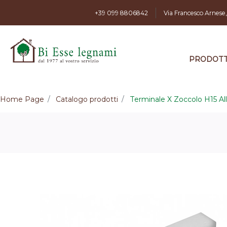
+39 099 8806842
Via Francesco Arnese
PRODOTT
Home Page
Catalogo prodotti
Terminale X Zoccolo H15 Al