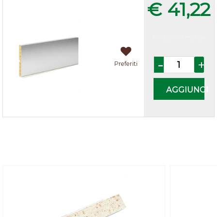
€ 41,22
Prezzo IVA esclusa
Quantità
Preferiti
AGGIUNGI