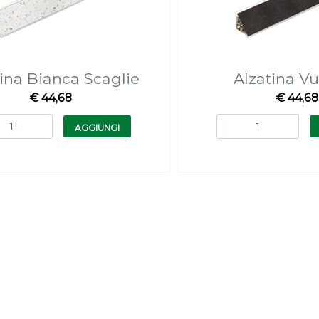
tina Bianca Scaglie
Alzatina V
€ 44,68
€ 44,68
Quantità
Quantità
AGGIUNGI