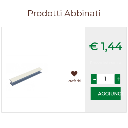
Prodotti Abbinati
Giunzioni H per zoccoli cucina
Avorio
€ 1,44
Prezzo IVA esclusa
Quantità
Preferiti
AGGIUNGI