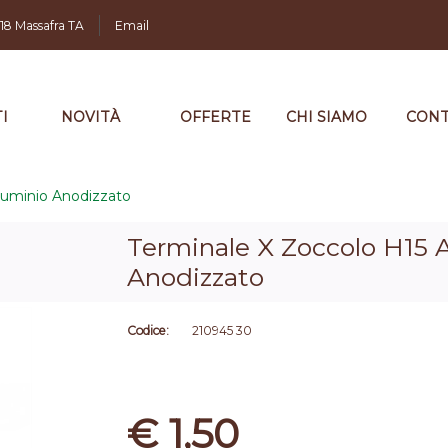
,18 Massafra TA
Email
I
NOVITÀ
OFFERTE
CHI SIAMO
CONT
luminio Anodizzato
Terminale X Zoccolo H15 
Anodizzato
Codice:
210945 30
€ 1,50