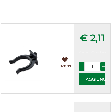
Ganci per zoccolo in pvc
€ 2,11
Prezzo IVA esclusa
Quantità
Preferiti
AGGIUNGI
Zoccolo cucina alluminio h.10