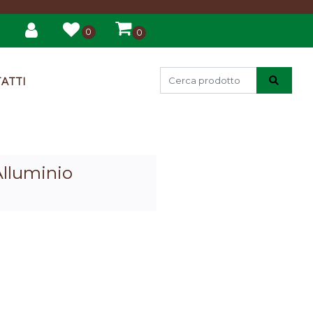
0
0
ATTI
Alluminio